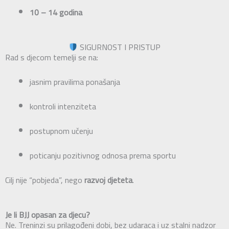
10 – 14 godina
SIGURNOST I PRISTUP
Rad s djecom temelji se na:
jasnim pravilima ponašanja
kontroli intenziteta
postupnom učenju
poticanju pozitivnog odnosa prema sportu
Cilj nije “pobjeda”, nego
razvoj djeteta
.
Je li BJJ opasan za djecu?
Ne. Treninzi su prilagođeni dobi, bez udaraca i uz stalni nadzor