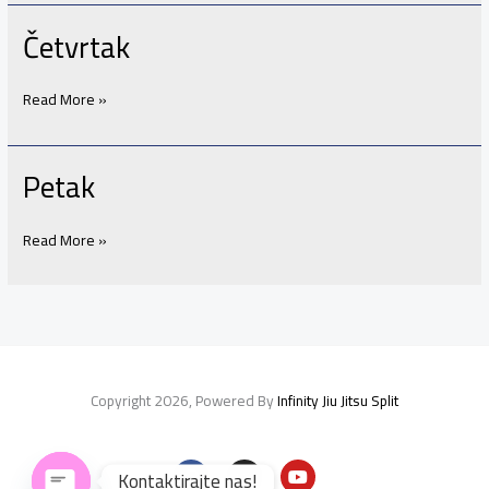
Četvrtak
Četvrtak
Read More »
Petak
Petak
Read More »
Copyright 2026, Powered By
Infinity Jiu Jitsu Split
F
I
Y
Kontaktirajte nas!
a
n
o