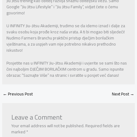
Jiu Jitsu trening kao obitelj razvija snažnu obiteljsku vezu. Samo
Google “Jiu Jitsu Lifestyle” i “Jiu Jitsu Family”, vidjet ćete o čemu
govorimo!
U INFINITY Jiu-Jitsu Akademiji, trudimo se da idemo iznad i dalje za
svaku osobu koja prođe kroz naša vrata. A ti bi mogao biti sljedeći!
Nudimo Farmers Branchu praktični pristup dječjim borilačkim
vještinama, a za uspjeh vam nije potrebno nikakvo prethodno
iskustvo!
Posjetite nas u INFINITY Jiu-Jitsu Akademiji i uvjerite se sami što nas
čini najboljim DJEČJIM BORILAČKIM centrom u gradu. Samo ispunite
obrazac “Saznajte Više” na stranic i svratite u posjet već danas!
←
Previous Post
Next Post
→
Leave a Comment
Your email address will not be published.
Required fields are
marked
*