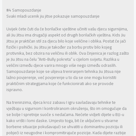
#4 Samopouzdanje
Svaki mladi ucenik jiu jitse pokazuje samopouzdanje
Uvijek ćete čuti da će borilačke vještine učiniti vašu djecu sigurnijima,
ali Jiu Jitsu ima drugačiji aspekt od drugih borilačkih vještina. Kids Jiu
Jitsu je praktičan stil za djecu bilo koje veličine i oblika. Postat će jači
fizički i psihički. Jiu Jitsu je također za borbu protiv bilo kojeg
protivnika, bez obzira na veličinu ili oblik. Ova činjenica je razlog zašto
je Jiu Jitsu na čelu “Anti-Bully pokreta” u cijelom svijetu. Razlika u
veličini između djece varira mnogo više nego između odraslih.
Samopouzdanje koje se ulijeva treniranjem tehnika Jiu Jitsua nije
lažno povjerenje, već povjerenje u to da se one mogu koristiti
praktičnim strategijama koje će funkcionirati ako se provode
ispravno.
Na treninzima, djeca kroz zabavu I igru savladavaju tehnike te
vježbaju u sigurnom I kontroliranom okruženju, što im omogućuje da
se bolje I spretnije suoče s nedaćama. Nećete vidjeti dijete u BJJ-u
kako vrišti i lomi daske. Umjesto toga, bit će uključeni u stvarne
borbene situacije pokušavajući se uhvatiti u dominantnu poziciju ili
pobjeći iz neugodne i kompromitirajuće pozicije. Kada dijete razbije