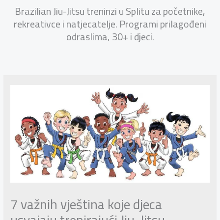
Brazilian Jiu-Jitsu treninzi u Splitu za početnike,
rekreativce i natjecatelje. Programi prilagođeni
odraslima, 30+ i djeci.
7 važnih vještina koje djeca
usvajaju trenirajući Jiu-Jitsu