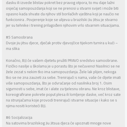
dasku ili izvede blistav pokret bez pravog otpora, to mu daje lažni
osjećaj samopouzdanja koji se ne prenosi u stvarni svijet i može biti
opasno kada shvate da njihov stil borilačkih vještina koji je naučio ne
funkcionira . Povjerenje koje se ulijeva u brazilski Jiu Jitsu je stvarno
jer su tehnike i trening prilagođeni njihovim vrlo stvarnim situacijama.
#5 Samoobrana
Dvoje jiu jitsu djece, dječak protiv djevojčice tijekom turnira u kući –
ma slika
Konačno, BJJ će vašem djetetu pružiti PRAVO sredstvo samoobrane.
Fizičko nasilje u školama je u porastu što je nečuveno! Nasilnici se ne
žele zezat s nekim tko ima samopouzdanja. Žele lak plijen, nekoga
tko se ne zna zauzeti za sebe. Trenirajući s nama, vaše će dijete imati
više samopouzdanja, što je odvraćanje od nasilnika broj 1. Osim
sigurnosti u sebe, imat će i alate za tjelesnu obranu. Ne kroz blistave,
koreografirane pokrete poput plesa ili lomljenje daske, već kroz sate
na strunjačama koje provodi trenirajući stvarne situacije i kako se s
njima nositi koristeći BJJ.
#6 Socijalizacija
Na satovima brazilskog Jiu Jitsua djeca će upoznati mnoge nove