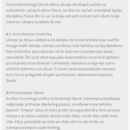
Ova vrsta treninga čini da djeca uživaju obraćajući pažnju na
instruktore i jačajući njihov fokus. Jiu Jitsu će ojačati i poboljšati dječju
disciplinu i fokus što če se na kraju odraziti na bolji rad u školi, bolje
odnose i ukupnu kvalitetu života
#2. Koordinacija i motorika
Učenje Jiu Jitsua zahtijeva od djeteta da izvodi tehnike koje sadrže
mnogo malih detalja. Učenje izvođenja ovih tehnika razvija djetetove
fine motoričke sposobnosti i uči ih dobrom razumijevanju baze i
ravnoteže. Što vodi stvaranju jake neuromišićne veze kod djeteta i
povećavanju koordinacije i ravnoteže. Namjera ovoga nije samo
učiniti ih dobrima u Jiu Jitsuu. S novim neuromuskularnim vezama
brzo će se prilagoditi drugim sportovima i aktivnostima tijekom
života.
#3 Postavljanje ciljeva
Jiu Jitsu ima mnogo prilika za testiranje djece i mjerenje poboljšanja;
natjecanje, primanje sljedećeg pojasa, izvođenje nove tehnike
tijekom “rolanja” uživo ili stare protiv novog protivnika. Kroz proces
učenja u Jiu Jitsuu, naučite doseći malo dalje i svaki dan raditi malo
više. Cilj je poboljšati se malo po malo dok to isto činite sa
samopouzdanjem svaki trening.