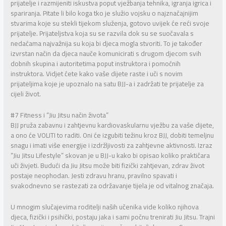
prijatelje i razmijeniti iskustva poput vježbanja tehnika, igranja igrica i
spariranja. Pitate li bilo koga tko je služio vojsku o najznačajnijim
stvarima koje su stekli tijekom služenja, gotovo uvijek će reći svoje
prijatelje. Prijateljstva koja su se razvila dok su se suočavala s
nedaćama najvažnija su koja bi djeca mogla stvoriti. To je također
izvrstan način da djeca nauče komunicirati s drugom djecom svih
dobnih skupina i autoritetima poput instruktora i pomoćnih
instruktora. Vidjet ćete kako vaše dijete raste i uči s novim
prijateljima koje je upoznalo na satu BJJ-a i zadržati te prijatelje za
cijeli život.
#7 Fitness i “Jiu Jitsu način života”
BJJ pruža zabavnu i zahtjevnu kardiovaskularnu vježbu za vaše dijete,
a ono će VOLITI to raditi. Oni će izgubiti težinu kroz BJJ, dobiti temeljnu
snagu i imati više energije i izdržljivosti za zahtjevne aktivnosti. Izraz
“Jiu Jitsu Lifestyle” skovan je u BJJ-u kako bi opisao koliko praktičara
uči živjeti. Budući da Jiu Jitsu može biti fizički zahtjevan, zdrav život
postaje neophodan. Jesti zdravu hranu, pravilno spavati i
svakodnevno se rastezati za održavanje tijela je od vitalnog značaja.
U mnogim slučajevima roditelji naših učenika vide koliko njihova
djeca, fizički i psihički, postaju jaka i sami počnu trenirati Jiu Jitsu. Trajni