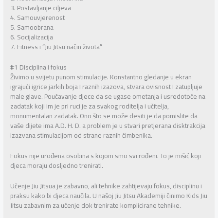
3. Postavljanje ciljeva
4. Samouvjerenost
5. Samoobrana
6. Socijalizacija
7. Fitness i “Jiu Jitsu način života”
#1 Disciplina i fokus
Živimo u svijetu punom stimulacije. Konstantno gledanje u ekran
igrajući igrice jarkih boja I raznih izazova, stvara ovisnost I zatupljuje
male glave. Poučavanje djece da se ugase ometanja i usredotoče na
zadatak koji im je pri ruci je za svakog roditelja i učitelja,
monumentalan zadatak. Ono što se može desiti je da pomislite da
vaše dijete ima A.D. H. D. a problem je u stvari pretjerana disktrakcija
izazvana stimulacijom od strane raznih čimbenika.
Fokus nije urođena osobina s kojom smo svi rođeni. To je mišić koji
djeca moraju dosljedno trenirati.
Učenje Jiu Jitsua je zabavno, ali tehnike zahtijevaju fokus, disciplinu i
praksu kako bi djeca naučila. U našoj Jiu Jitsu Akademiji činimo Kids Jiu
Jitsu zabavnim za učenje dok trenirate komplicirane tehnike.