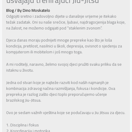
Blog
/ By
Dino Moskatelo
Odgojiti sretno i zadovoljno dijete u današnje vrijeme je itekako
težak zadatak. Oni su naše srećice, ljubavi, najdragocjenija blaga koje,
na žalost, ne možemo odgajati pod “staklenim zvonom”.
Djeca danas moraju podnijeti mnoge prepreke kao što je loša
kondicija, pretilost, nasilnici u školi, depresija, ovisnot o sjedenju za
kompjuterom ili mobitelom i još mnogo toga.
A mi roditelji, naravno, želimo svojoj djeci pružiti svaku priliku da se
istaknu u životu.
Jedna od stvari koje je najteže razviti kod naših najmanjih je
kombinacija zdravog načina razmišljanja, fokusa i kondicije. Ova
prepreka je razlog zašto djeci toplo preporučujemo učenje
brazilskog Jiu-Jitsua.
Ovo je sedam važnih vještina koje se podučavaju u Jiu Jitsuu za djecu.
1. Disciplina i fokus
2. Koordinacija i motorika